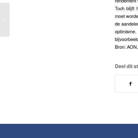
rendement v
Toch blijf
moet worden
Reisdag is een buitenlandse werkdag
de aandelen
optimisme.
bijvoorbeel
Bron: AON,
Deel dit s