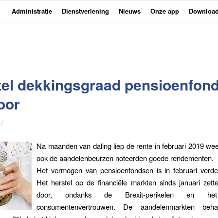
Administratie
Dienstverlening
Nieuws
Onze app
Downloa
tel dekkingsgraad pensioenfon
oor
/
Na maanden van daling liep de rente in februari 2019 wee
ook de aandelenbeurzen noteerden goede rendementen.
Het vermogen van pensioenfondsen is in februari verde
Het herstel op de financiële markten sinds januari zette
door, ondanks de Brexit-perikelen en he
consumentenvertrouwen. De aandelenmarkten beh