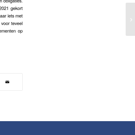
 obligaties.
2021 gekort
aar iets met
Om
ad
 voor teveel
dementen op