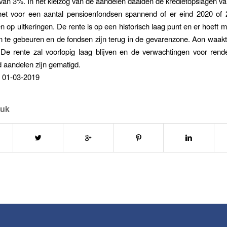
an 3%. In het kielzog van de aandelen daalden de kredietopslagen van
t het voor een aantal pensioenfondsen spannend of er eind 2020 of 
 op uitkeringen. De rente is op een historisch laag punt en er hoeft m
 te gebeuren en de fondsen zijn terug in de gevarenzone. Aon waakt
 De rente zal voorlopig laag blijven en de verwachtingen voor ren
d aandelen zijn gematigd.
 01-03-2019
tuk