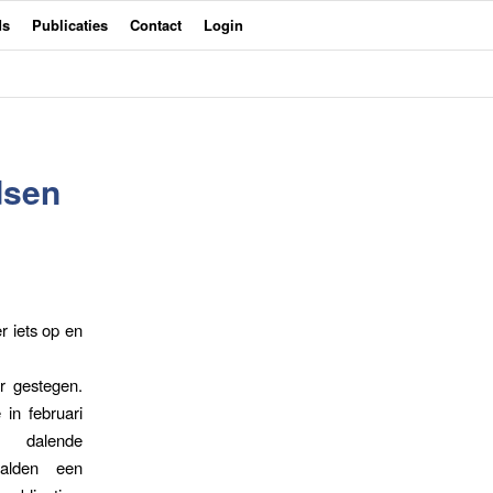
ds
Publicaties
Contact
Login
dsen
r iets op en
r gestegen.
 in februari
t dalende
aalden een