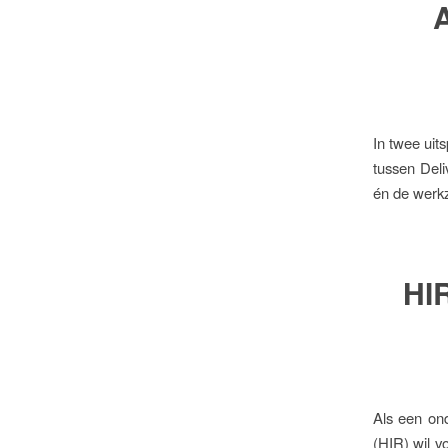
In twee uit
tussen Del
én de werk
HIR
Als een on
(HIR) wil v