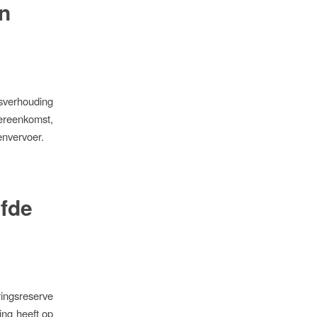
n
tsverhouding
ereenkomst,
nvervoer.
lfde
ingsreserve
ing heeft op