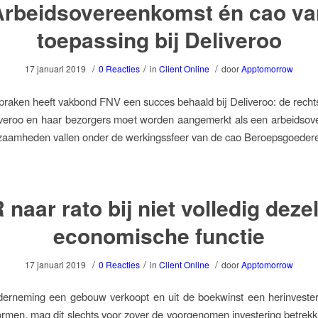
Arbeidsovereenkomst én cao va
toepassing bij Deliveroo
/
/
/
17 januari 2019
0 Reacties
in
Client Online
door
Apptomorrow
spraken heeft vakbond FNV een succes behaald bij Deliveroo: de rech
iveroo en haar bezorgers moet worden aangemerkt als een arbeidsov
zaamheden vallen onder de werkingssfeer van de cao Beroepsgoedere
 naar rato bij niet volledig deze
economische functie
/
/
/
17 januari 2019
0 Reacties
in
Client Online
door
Apptomorrow
derneming een gebouw verkoopt en uit de boekwinst een herinvester
ormen, mag dit slechts voor zover de voorgenomen investering betrekk