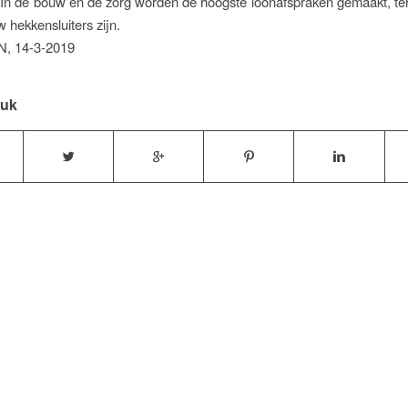
. In de bouw en de zorg worden de hoogste loonafspraken gemaakt, ter
 hekkensluiters zijn.
, 14-3-2019
tuk