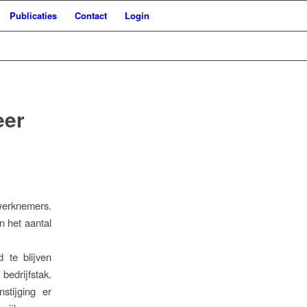
Publicaties
Contact
Login
eer
werknemers.
n het aantal
 te blijven
bedrijfstak.
nstijging er