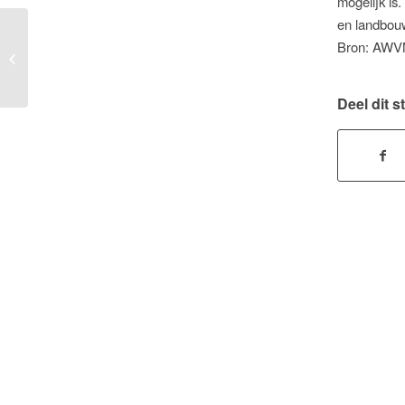
mogelijk is
en landbouw
Bron: AWVN
Emigratie zeer relevant bij
verstrekken lening aan bv
Deel dit s